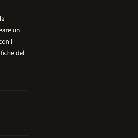
la
reare un
con i
ifiche del