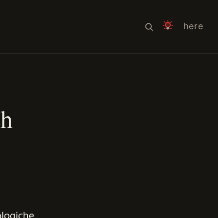
here
ch
ologiche