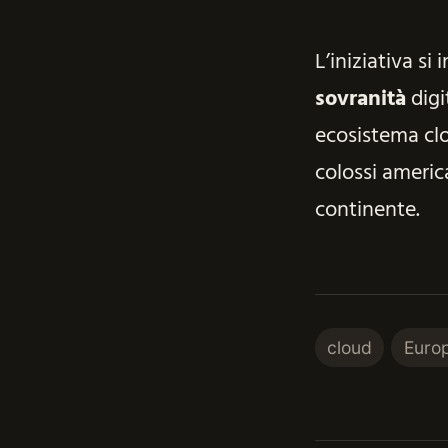
L’iniziativa si
sovranità
digi
ecosistema cl
colossi america
continente.
cloud
Euro