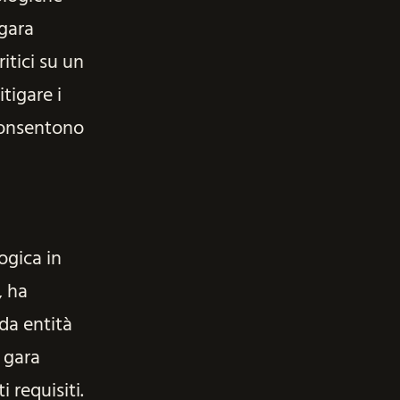
gara
itici su un
tigare i
 consentono
ogica in
, ha
 da entità
 gara
 requisiti.