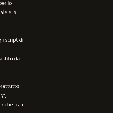
per lo
ale e la
li script di
a
istito da
rattutto
g”,
nche tra i