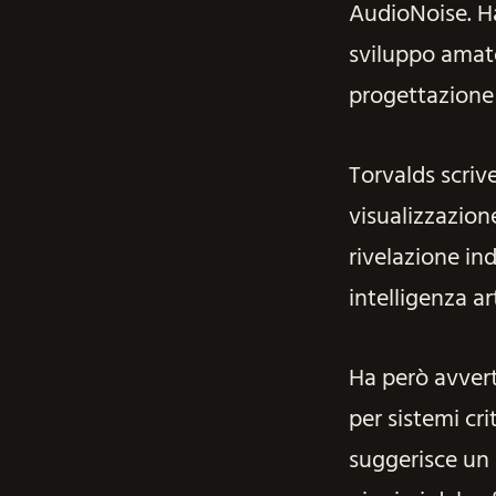
AudioNoise. Ha
sviluppo amato
progettazione 
Torvalds scrive 
visualizzazion
rivelazione in
intelligenza a
Ha però avvert
per sistemi cri
suggerisce un 