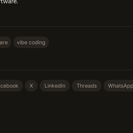
ftware.
are
vibe coding
acebook
X
LinkedIn
Threads
WhatsAp