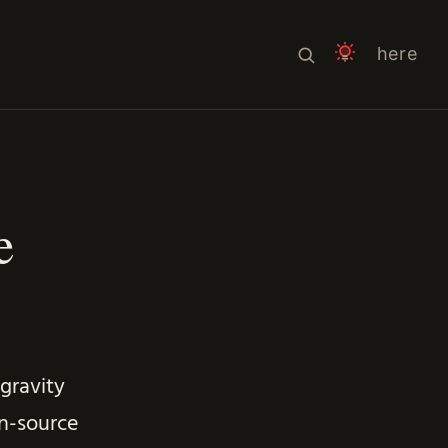
here
e
gravity
en-source