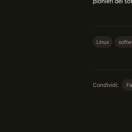
pionieri del so
Linux
softw
Condividi:
F