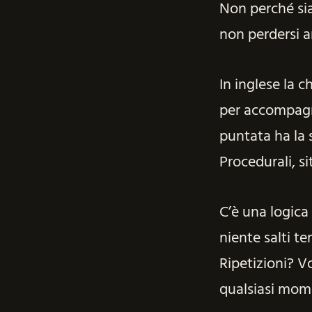
Non perché sia 
non perdersi an
In inglese la 
per accompagna
puntata ha la s
Procedurali, si
C’è una logica
niente salti t
Ripetizioni? Vo
qualsiasi mom