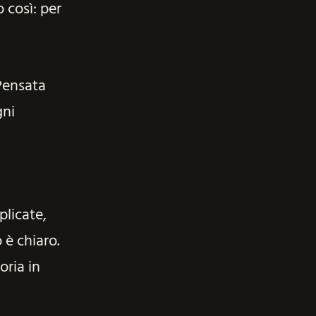
 così: per
Pensata
gni
plicate,
 è chiaro.
oria in