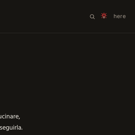
here
ucinare,
seguirla.