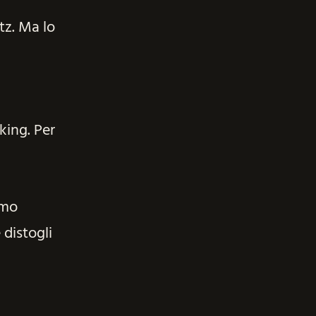
tz. Ma lo
king. Per
amo
 distogli