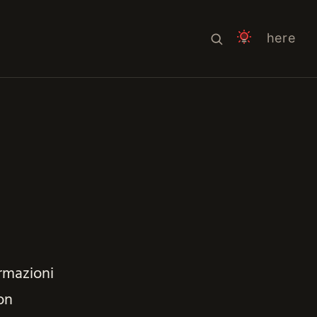
here
rmazioni
non