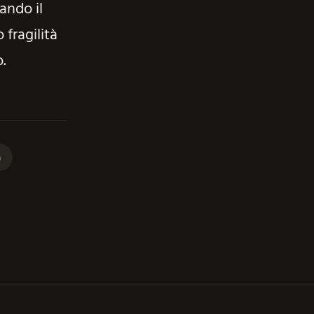
ando il
 fragilità
.
p