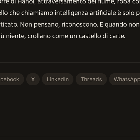
rre di Hanoi, attraversamento del fiume, roba cos
llo che chiamiamo intelligenza artificiale è solo 
sticato. Non pensano, riconoscono. E quando non
ù niente, crollano come un castello di carte.
acebook
X
LinkedIn
Threads
WhatsAp