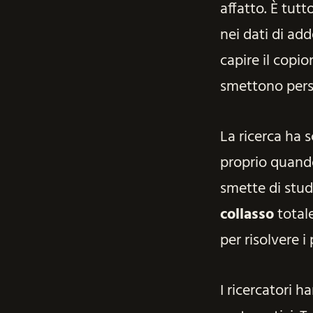
affatto. È tutt
nei dati di ad
capire il copi
smettono persi
La ricerca ha 
proprio quand
smette di stud
collasso
totale
per risolvere 
I ricercatori 