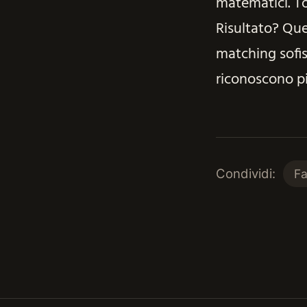
matematici. To
Risultato? Que
matching sofi
riconoscono pi
Condividi:
F