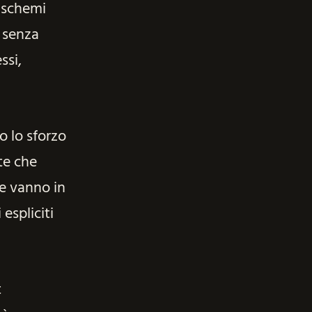
o schemi
 senza
ssi,
o lo sforzo
te che
ce vanno in
espliciti
t