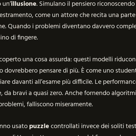
o un’
illusione
. Simulano il pensiero riconoscend
destramento, come un attore che recita una parte
one. Quando i problemi diventano davvero comple
no di fingere.
scoperto una cosa assurda: questi modelli riducon
o dovrebbero pensare di più. È come uno studen
iare davanti all’esame più difficile. Le performan
, da bravi a quasi zero. Anche fornendo algoritmi 
i problemi, falliscono miseramente.
hanno usato
puzzle
controllati invece dei soliti tes