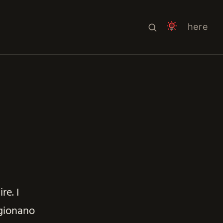
here
re. I
gionano