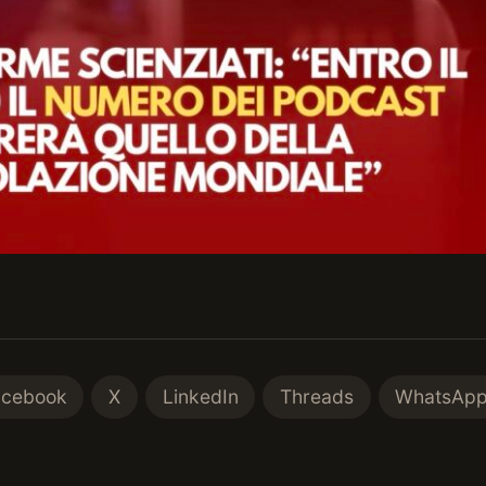
acebook
X
LinkedIn
Threads
WhatsAp