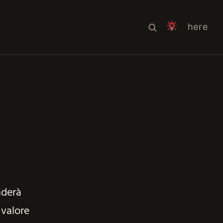
here
nderà
 valore