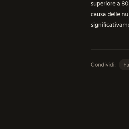
superiore a 800
causa delle n
significativam
Condividi:
F