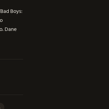
 “Bad Boys:
to
vo. Dane
p