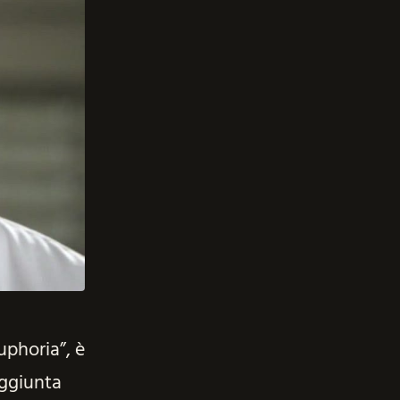
uphoria”, è
aggiunta