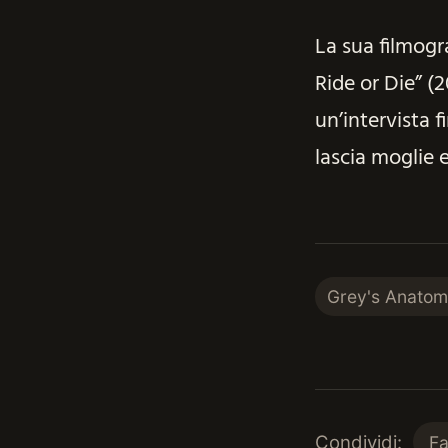
La sua filmogr
Ride or Die” (
un’intervista f
lascia moglie e 
Grey's Anato
Condividi:
F