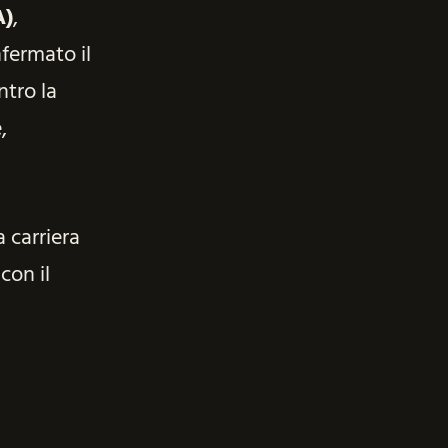
A)
,
fermato il
tro la
,
 carriera
con il