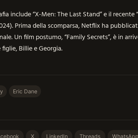
afia include “X-Men: The Last Stand” e il recente
2024). Prima della scomparsa, Netflix ha pubblica
inale. Un film postumo, “Family Secrets”, è in arri
figlie, Billie e Georgia.
my
Eric Dane
acebook
X
LinkedIn
Threads
WhatsAp