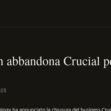
 abbandona Crucial p
025
ogy ha annunciato la chiusura del business Cruc