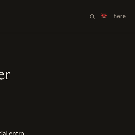
here
er
ial entro