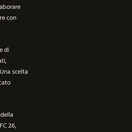
laborare
ere con
e di
ti,
 Una scelta
cato
 della
 FC 26,