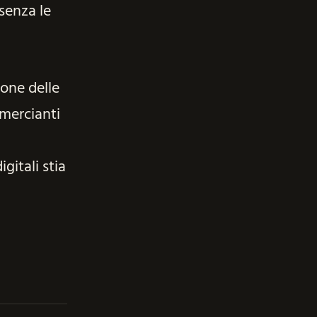
 senza le
ione delle
mmercianti
gitali stia