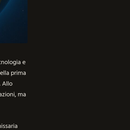
cnologia e
nella prima
 Allo
razioni, ma
issaria