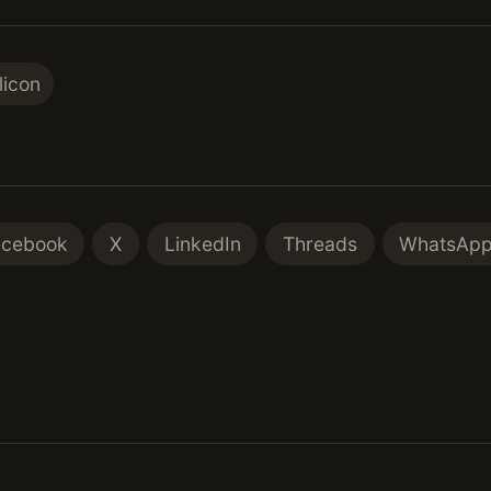
licon
acebook
X
LinkedIn
Threads
WhatsAp