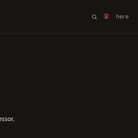
here
ssor.