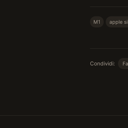
M1
apple si
Condividi:
F