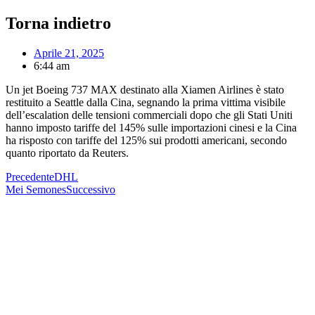
Vai
Torna indietro
al
contenuto
Aprile 21, 2025
6:44 am
Un jet Boeing 737 MAX destinato alla Xiamen Airlines è stato
restituito a Seattle dalla Cina, segnando la prima vittima visibile
dell’escalation delle tensioni commerciali dopo che gli Stati Uniti
hanno imposto tariffe del 145% sulle importazioni cinesi e la Cina
ha risposto con tariffe del 125% sui prodotti americani, secondo
quanto riportato da Reuters.
Precedente
DHL
Mei Semones
Successivo