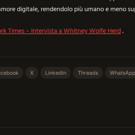
 amore digitale, rendendolo più umano e meno sup
k Times – Intervista a Whitney Wolfe Herd
.
acebook
X
LinkedIn
Threads
WhatsAp