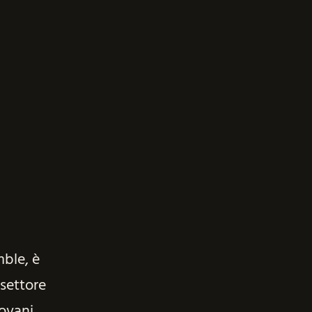
mble, è
 settore
iovani.