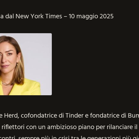
tta dal New York Times – 10 maggio 2025
Herd, cofondatrice di Tinder e fondatrice di Bu
 riflettori con un ambizioso piano per rilanciare il
contri, sempre più in crisi tra le generazioni più g