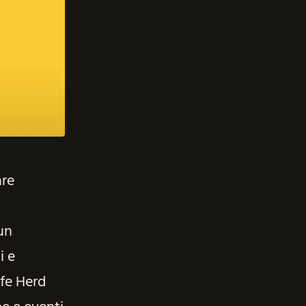
are
 un
i e
lfe Herd