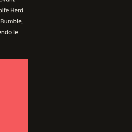
olfe Herd
di Bumble,
endo le