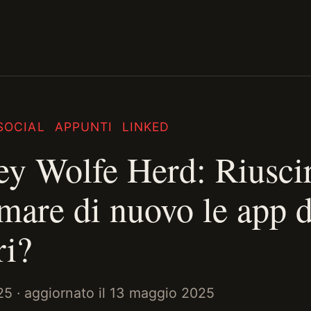
SOCIAL
APPUNTI
LINKED
y Wolfe Herd: Riuscir
amare di nuovo le app d
ri?
25
· aggiornato il
13 maggio 2025