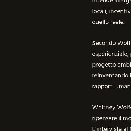
intende allarga
locali, incenti
quello reale.
Secondo Wolfe 
esperienziale,
progetto ambiz
reinventando i
rapporti umani 
Whitney Wolfe
ripensare il mo
L’intervista al