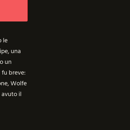
 le
wipe, una
to un
 fu breve:
ione, Wolfe
avuto il