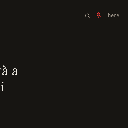
here
à a
i