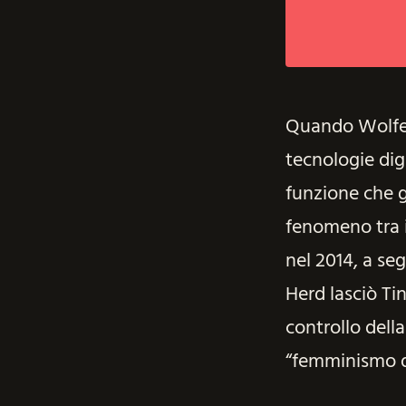
Quando Wolfe H
tecnologie digi
funzione che g
fenomeno tra i
nel 2014, a se
Herd lasciò Ti
controllo dell
“femminismo di