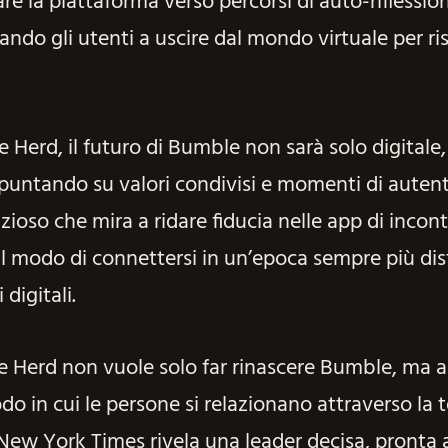
re la piattaforma verso percorsi di auto-riflessio
vando gli utenti a uscire dal mondo virtuale per ri
Herd, il futuro di Bumble non sarà solo digitale
 puntando su valori condivisi e momenti di autent
ioso che mira a ridare fiducia nelle app di incontr
l modo di connettersi in un’epoca sempre più dis
digitali.
 Herd non vuole solo far rinascere Bumble, ma 
do in cui le persone si relazionano attraverso la 
 New York Times rivela una leader decisa, pronta a