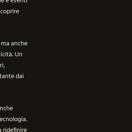
ne e eventi
scoprire
, ma anche
icità. Un
i,
tante dai
anche
tecnologia.
 ridefinire