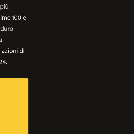
 più
Time 100 e
 duro
a
 azioni di
24.